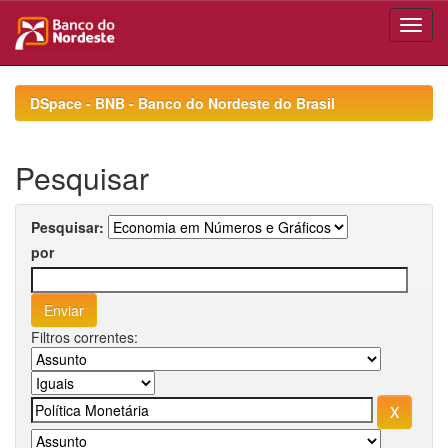
Skip
navigation
DSpace - BNB - Banco do Nordeste do Brasil
Pesquisar
Pesquisar:
por
Filtros correntes: