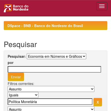
Skip
navigation
DSpace - BNB - Banco do Nordeste do Brasil
Pesquisar
Pesquisar:
por
Filtros correntes: