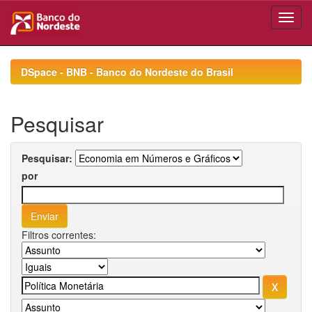
Skip
navigation
DSpace - BNB - Banco do Nordeste do Brasil
Pesquisar
Pesquisar:
por
Filtros correntes: