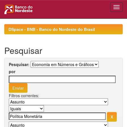
Skip
navigation
DSpace - BNB - Banco do Nordeste do Brasil
Pesquisar
Pesquisar:
por
Filtros correntes: