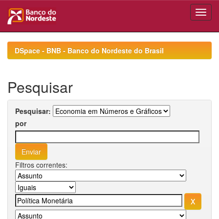
Skip
navigation
DSpace - BNB - Banco do Nordeste do Brasil
Pesquisar
Pesquisar:
por
Filtros correntes: