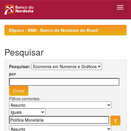
Skip
navigation
DSpace - BNB - Banco do Nordeste do Brasil
Pesquisar
Pesquisar:
por
Filtros correntes: