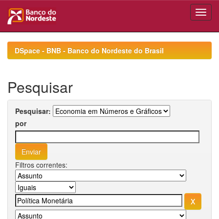
Skip
navigation
DSpace - BNB - Banco do Nordeste do Brasil
Pesquisar
Pesquisar:
por
Filtros correntes: