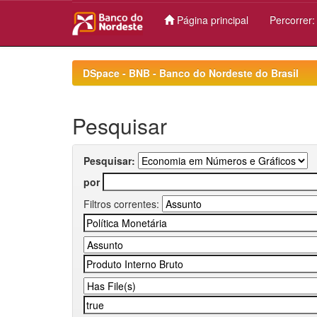
Página principal
Percorrer
Skip
navigation
DSpace - BNB - Banco do Nordeste do Brasil
Pesquisar
Pesquisar:
por
Filtros correntes: