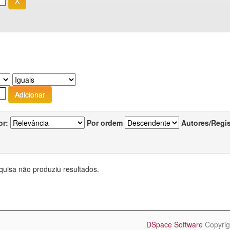
or:
Por ordem
Autores/Regi
quisa não produziu resultados.
DSpace Software
Copyrig