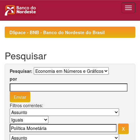
Skip
navigation
DSpace - BNB - Banco do Nordeste do Brasil
Pesquisar
Pesquisar:
por
Filtros correntes: