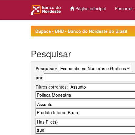
Página principal
Percorrer
Skip
navigation
DSpace - BNB - Banco do Nordeste do Brasil
Pesquisar
Pesquisar:
por
Filtros correntes: