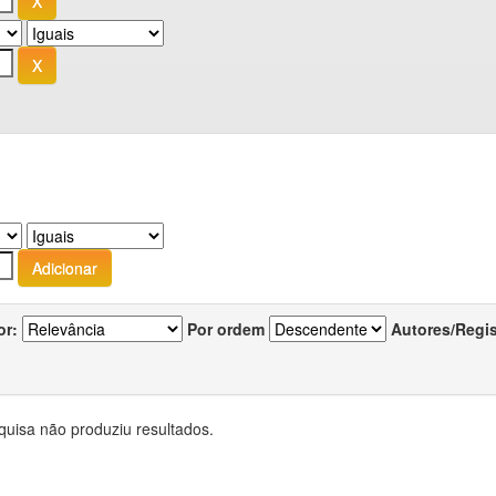
or:
Por ordem
Autores/Regi
quisa não produziu resultados.