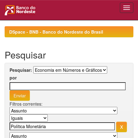
Skip
navigation
DSpace - BNB - Banco do Nordeste do Brasil
Pesquisar
Pesquisar:
por
Filtros correntes: