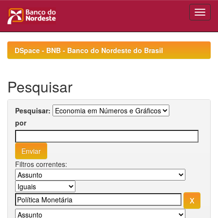
Skip
navigation
DSpace - BNB - Banco do Nordeste do Brasil
Pesquisar
Pesquisar:
por
Filtros correntes: