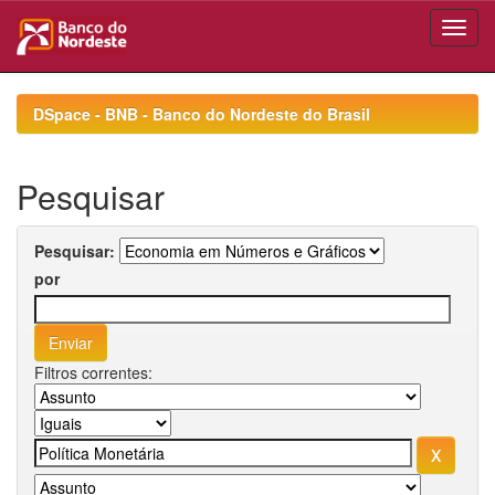
Skip
navigation
DSpace - BNB - Banco do Nordeste do Brasil
Pesquisar
Pesquisar:
por
Filtros correntes: