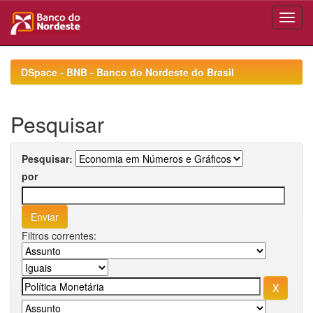
Skip
navigation
DSpace - BNB - Banco do Nordeste do Brasil
Pesquisar
Pesquisar:
por
Filtros correntes: