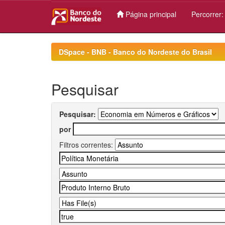
Página principal
Percorrer
Skip
navigation
DSpace - BNB - Banco do Nordeste do Brasil
Pesquisar
Pesquisar:
por
Filtros correntes: