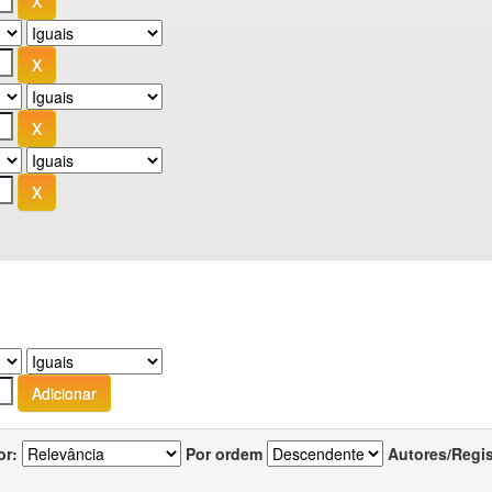
or:
Por ordem
Autores/Regi