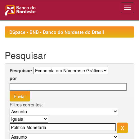
Skip
navigation
DSpace - BNB - Banco do Nordeste do Brasil
Pesquisar
Pesquisar:
por
Filtros correntes: