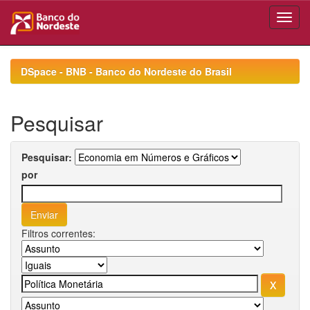
Skip
navigation
DSpace - BNB - Banco do Nordeste do Brasil
Pesquisar
Pesquisar:
por
Filtros correntes: