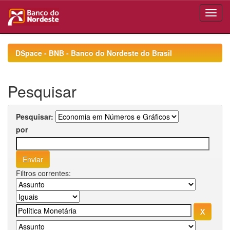
Skip
navigation
DSpace - BNB - Banco do Nordeste do Brasil
Pesquisar
Pesquisar:
por
Filtros correntes: