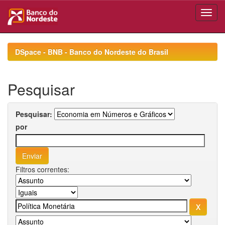
Skip
navigation
DSpace - BNB - Banco do Nordeste do Brasil
Pesquisar
Pesquisar:
por
Filtros correntes: