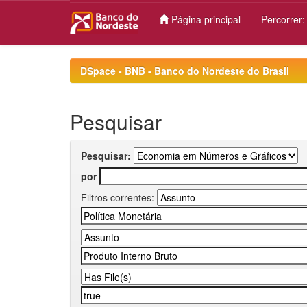
Página principal
Percorrer
Skip
navigation
DSpace - BNB - Banco do Nordeste do Brasil
Pesquisar
Pesquisar:
por
Filtros correntes: