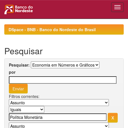
Skip
navigation
DSpace - BNB - Banco do Nordeste do Brasil
Pesquisar
Pesquisar:
por
Filtros correntes: