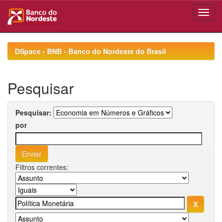
Skip
navigation
DSpace - BNB - Banco do Nordeste do Brasil
Pesquisar
Pesquisar:
por
Filtros correntes: