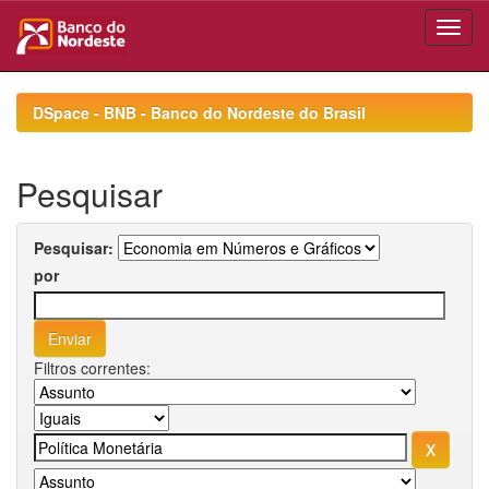
Skip
navigation
DSpace - BNB - Banco do Nordeste do Brasil
Pesquisar
Pesquisar:
por
Filtros correntes: