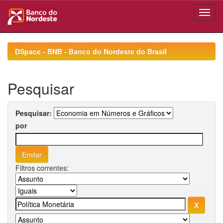
Skip
navigation
DSpace - BNB - Banco do Nordeste do Brasil
Pesquisar
Pesquisar:
por
Filtros correntes: