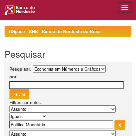
Skip
navigation
DSpace - BNB - Banco do Nordeste do Brasil
Pesquisar
Pesquisar:
por
Filtros correntes: