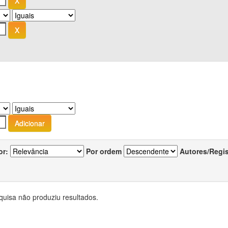
or:
Por ordem
Autores/Regi
quisa não produziu resultados.