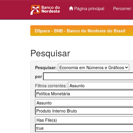
Página principal
Percorrer
Skip
navigation
DSpace - BNB - Banco do Nordeste do Brasil
Pesquisar
Pesquisar:
por
Filtros correntes: