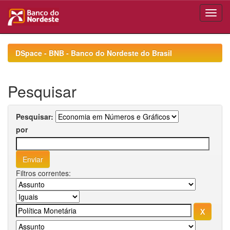
Skip
navigation
DSpace - BNB - Banco do Nordeste do Brasil
Pesquisar
Pesquisar:
por
Filtros correntes: