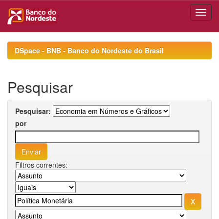
Skip
navigation
DSpace - BNB - Banco do Nordeste do Brasil
Pesquisar
Pesquisar:
por
Filtros correntes: