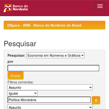
Skip
navigation
DSpace - BNB - Banco do Nordeste do Brasil
Pesquisar
Pesquisar:
por
Filtros correntes: