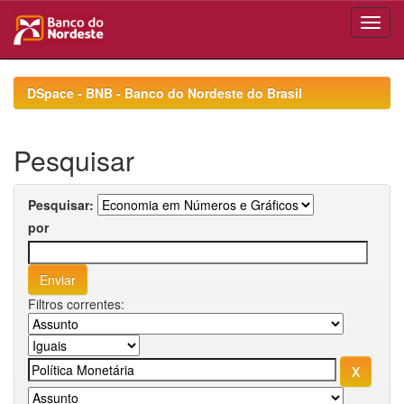
Skip
navigation
DSpace - BNB - Banco do Nordeste do Brasil
Pesquisar
Pesquisar:
por
Filtros correntes: