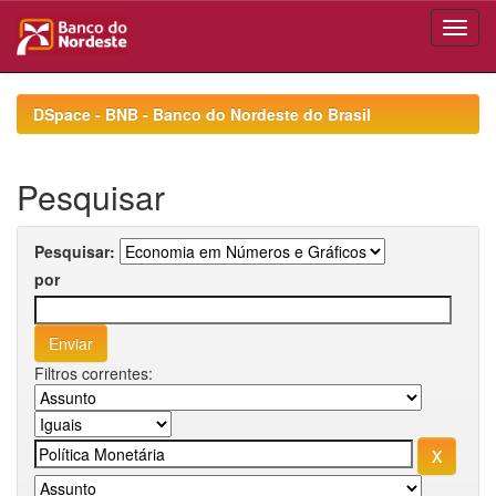
Skip
navigation
DSpace - BNB - Banco do Nordeste do Brasil
Pesquisar
Pesquisar:
por
Filtros correntes: