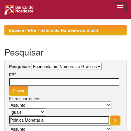
Skip
navigation
DSpace - BNB - Banco do Nordeste do Brasil
Pesquisar
Pesquisar:
por
Filtros correntes: