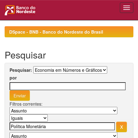
Skip
navigation
DSpace - BNB - Banco do Nordeste do Brasil
Pesquisar
Pesquisar:
por
Filtros correntes: