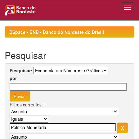
Skip
navigation
DSpace - BNB - Banco do Nordeste do Brasil
Pesquisar
Pesquisar:
por
Filtros correntes: