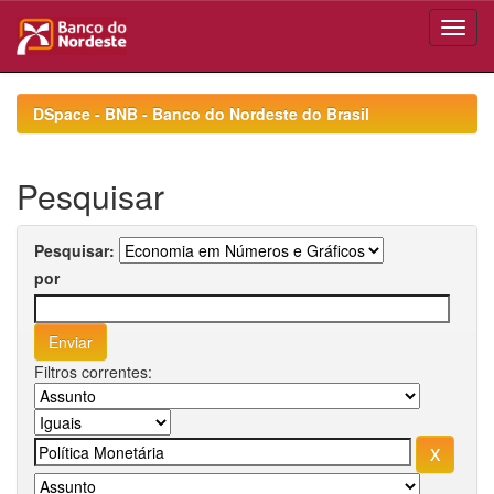
Skip
navigation
DSpace - BNB - Banco do Nordeste do Brasil
Pesquisar
Pesquisar:
por
Filtros correntes: