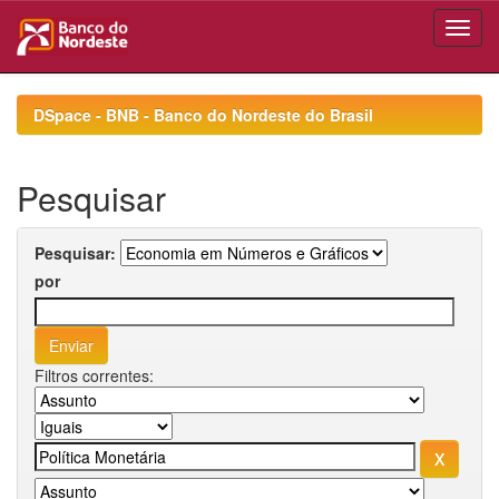
Skip
navigation
DSpace - BNB - Banco do Nordeste do Brasil
Pesquisar
Pesquisar:
por
Filtros correntes: