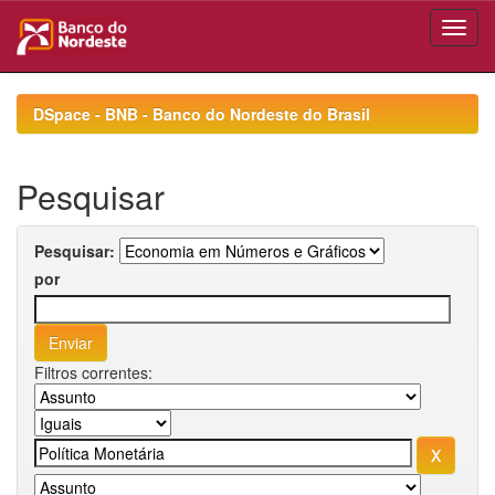
Skip
navigation
DSpace - BNB - Banco do Nordeste do Brasil
Pesquisar
Pesquisar:
por
Filtros correntes: