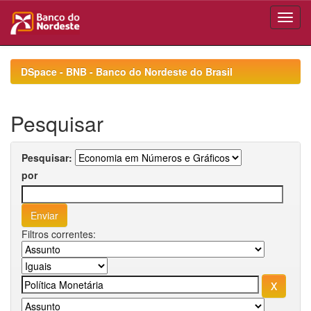
Skip
navigation
DSpace - BNB - Banco do Nordeste do Brasil
Pesquisar
Pesquisar:
por
Filtros correntes: