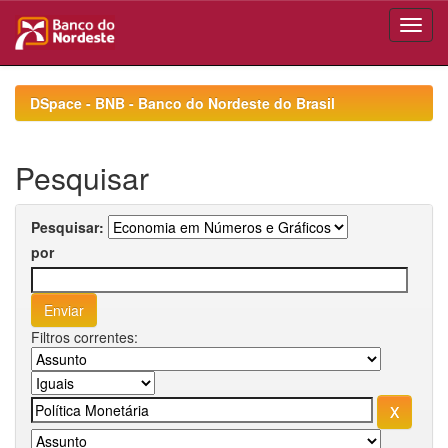
Skip
navigation
DSpace - BNB - Banco do Nordeste do Brasil
Pesquisar
Pesquisar:
por
Filtros correntes: