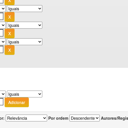
or:
Por ordem
Autores/Regi