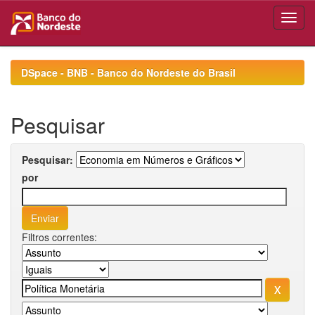
Skip
navigation
DSpace - BNB - Banco do Nordeste do Brasil
Pesquisar
Pesquisar:
por
Filtros correntes: