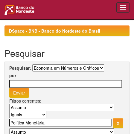
Skip
navigation
DSpace - BNB - Banco do Nordeste do Brasil
Pesquisar
Pesquisar:
por
Filtros correntes: