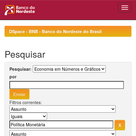
Skip
navigation
DSpace - BNB - Banco do Nordeste do Brasil
Pesquisar
Pesquisar:
por
Filtros correntes: