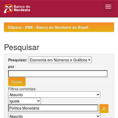
Skip
navigation
DSpace - BNB - Banco do Nordeste do Brasil
Pesquisar
Pesquisar:
por
Filtros correntes: