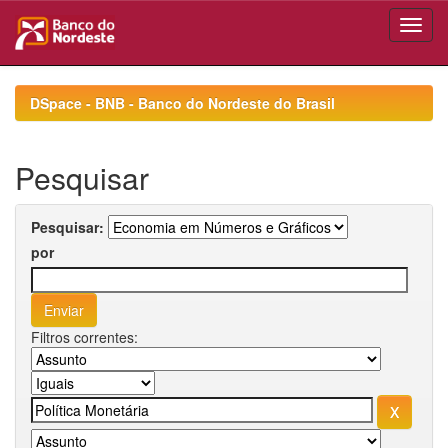
Skip
navigation
DSpace - BNB - Banco do Nordeste do Brasil
Pesquisar
Pesquisar:
por
Filtros correntes: