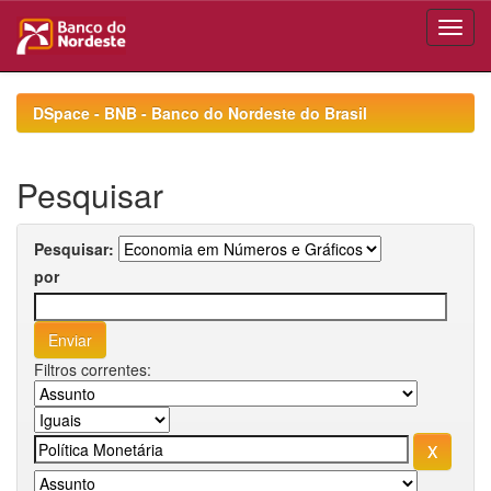
Skip
navigation
DSpace - BNB - Banco do Nordeste do Brasil
Pesquisar
Pesquisar:
por
Filtros correntes: