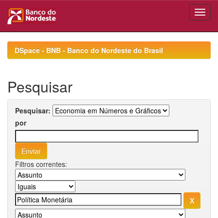
Skip
navigation
DSpace - BNB - Banco do Nordeste do Brasil
Pesquisar
Pesquisar:
por
Filtros correntes: