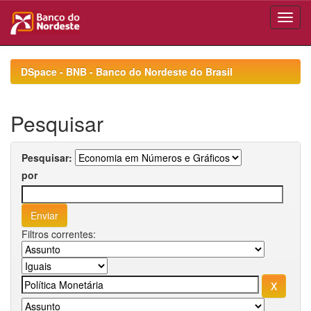
Skip
navigation
DSpace - BNB - Banco do Nordeste do Brasil
Pesquisar
Pesquisar:
por
Filtros correntes: