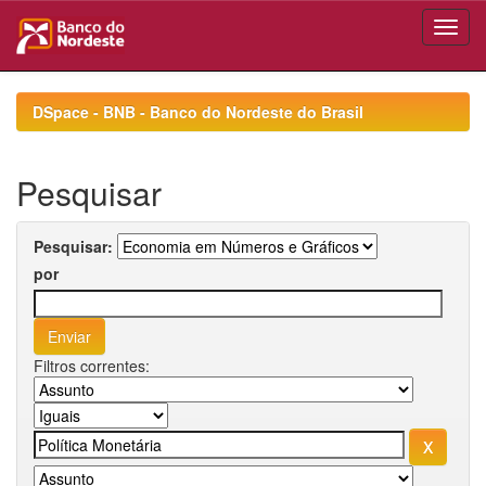
Skip
navigation
DSpace - BNB - Banco do Nordeste do Brasil
Pesquisar
Pesquisar:
por
Filtros correntes: