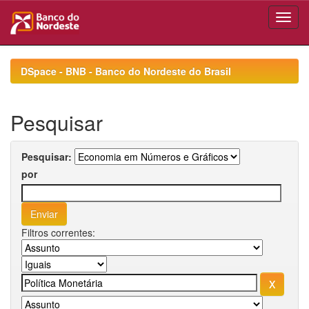
Skip
navigation
DSpace - BNB - Banco do Nordeste do Brasil
Pesquisar
Pesquisar:
por
Filtros correntes: